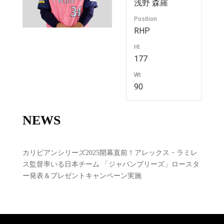
浅野 森羅
Position
RHP
Ht
177
Wt
90
NEWS
カリビアンシリーズ2025開幕直前！アレックス・ラミレ
ス監督率いる日本チーム 「ジャパンブリーズ」ロースタ
ー発表＆プレゼントキャンペーン実施