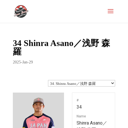
34
Shinra Asano／浅野 森
羅
2025-Jan-29
#
34
Name
Shinra Asano／