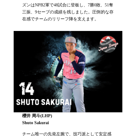
ズンはNPB2軍で48試合に登板し、7勝0敗、51奪
三振、9セーブの成績を残しました。圧倒的な存
在感でチームのリリーフ陣を支えます。
櫻井 周斗(LHP)
Shuto Sakurai
チーム唯一の先発左腕で、技巧派として安定感