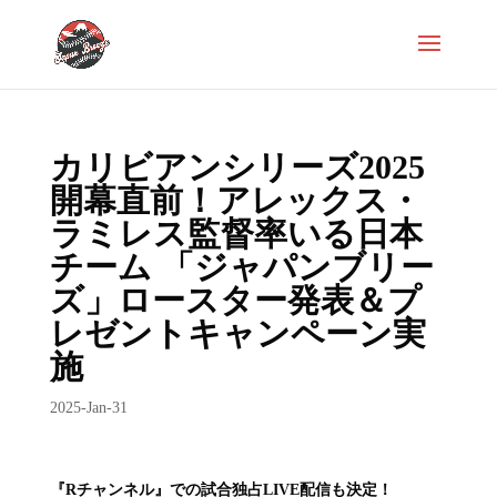
カリビアンシリーズ2025
開幕直前！アレックス・
ラミレス監督率いる日本
チーム 「ジャパンブリー
ズ」ロースター発表＆プ
レゼントキャンペーン実
施
2025-Jan-31
『Rチャンネル』での試合独占LIVE配信も決定！