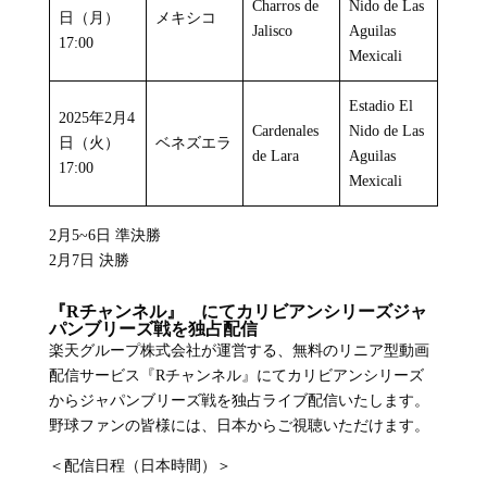
Charros de
Nido de Las
日（月）
メキシコ
Jalisco
Aguilas
17:00
Mexicali
Estadio El
2025年2月4
Cardenales
Nido de Las
日（火）
ベネズエラ
de Lara
Aguilas
17:00
Mexicali
2月5~6日 準決勝
2月7日 決勝
『Rチャンネル』 にてカリビアンシリーズジャ
パンブリーズ戦を独占配信
楽天グループ株式会社が運営する、無料のリニア型動画
配信サービス『Rチャンネル』にてカリビアンシリーズ
からジャパンブリーズ戦を独占ライブ配信いたします。
野球ファンの皆様には、日本からご視聴いただけます。
＜配信日程（日本時間）＞