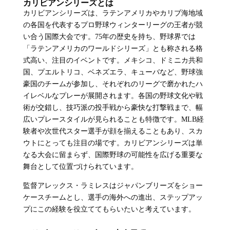
カリビアンシリーズとは
カリビアンシリーズは、ラテンアメリカやカリブ海地域
の各国を代表するプロ野球ウィンターリーグの王者が競
い合う国際大会です。75年の歴史を持ち、野球界では
「ラテンアメリカのワールドシリーズ」とも称される格
式高い、注目のイベントです。メキシコ、ドミニカ共和
国、プエルトリコ、ベネズエラ、キューバなど、野球強
豪国のチームが参加し、それぞれのリーグで磨かれたハ
イレベルなプレーが展開されます。各国の野球文化や戦
術が交錯し、技巧派の投手戦から豪快な打撃戦まで、幅
広いプレースタイルが見られることも特徴です。MLB経
験者や次世代スター選手が顔を揃えることもあり、スカ
ウトにとっても注目の場です。カリビアンシリーズは単
なる大会に留まらず、国際野球の可能性を広げる重要な
舞台として位置づけられています。
監督アレックス・ラミレスはジャパンブリーズをショー
ケースチームとし、選手の海外への進出、ステップアッ
プにこの経験を役立ててもらいたいと考えています。