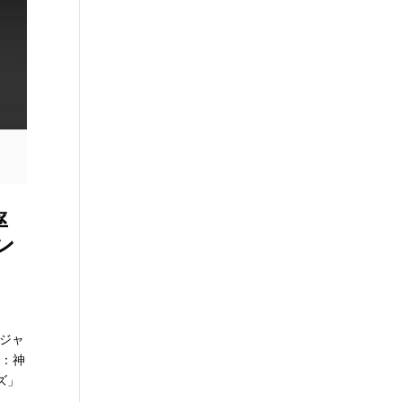
率
ン
がジャ
社：神
ズ」