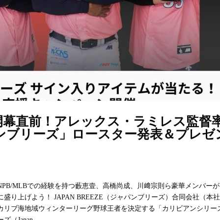
5開幕直前！アレックス・ラミレス監督
ンブリーズ」ロースター発表＆プレゼ
NPB/MLBでの経験を持つ藪恵壹、高橋尚成、川﨑宗則ら豪華メンバー
り上げよう！ JAPAN BREEZE（ジャパンブリーズ）合同会社（本
カリブ海地域ウィンターリーグ野球王者を決定する「カリビアンシリー
apan...