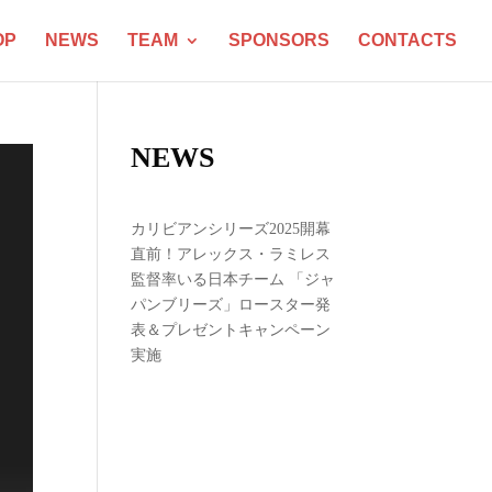
OP
NEWS
TEAM
SPONSORS
CONTACTS
NEWS
カリビアンシリーズ2025開幕
直前！アレックス・ラミレス
監督率いる日本チーム 「ジャ
パンブリーズ」ロースター発
表＆プレゼントキャンペーン
実施